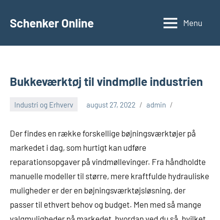
Videre
til
Schenker Online
Menu
indhold
Bukkeværktøj til vindmølle industrien
Industri og Erhverv
august 27, 2022
admin
Der findes en række forskellige bøjningsværktøjer på
markedet i dag, som hurtigt kan udføre
reparationsopgaver på vindmøllevinger. Fra håndholdte
manuelle modeller til større, mere kraftfulde hydrauliske
muligheder er der en bøjningsværktøjsløsning, der
passer til ethvert behov og budget. Men med så mange
valgmuligheder på markedet, hvordan ved du så, hvilket