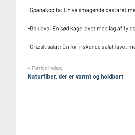
-Spanakopita: En velsmagende pastaret med s
-Baklava: En sød kage lavet med lag af fyld
-Græsk salat: En forfriskende salat lavet med
Indlægsnavigation
Forrige indlæg
Naturfiber, der er varmt og holdbart