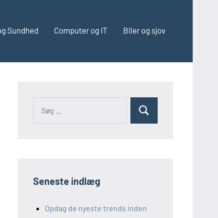
og Sundhed
Computer og IT
Biler og sjov
Seneste indlæg
Opdag de nyeste trends inden