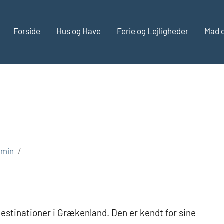
Forside
Hus og Have
Ferie og Lejligheder
Mad 
dmin
estinationer i Grækenland. Den er kendt for sine