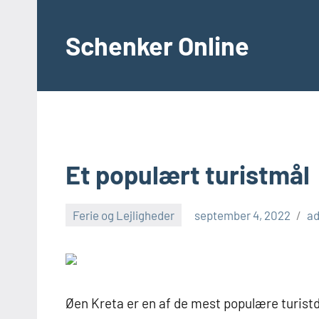
Videre
til
Schenker Online
indhold
Et populært turistmål
Ferie og Lejligheder
september 4, 2022
a
Øen Kreta er en af de mest populære turistd