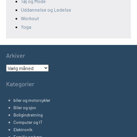
Tøj og Mode
Uddannelse og Ledelse
Workout
Yoga
Arkiver
Arkiver
Kategorier
biler og motorcykler
Biler og sjov
Boligindretning
Computer og IT
Elektronik
Familie og børn