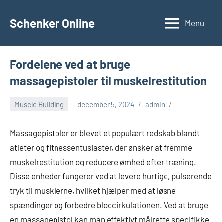
Videre
til
Schenker Online
Menu
indhold
Fordelene ved at bruge
massagepistoler til muskelrestitution
Muscle Building
december 5, 2024
admin
Massagepistoler er blevet et populært redskab blandt
atleter og fitnessentusiaster, der ønsker at fremme
muskelrestitution og reducere ømhed efter træning.
Disse enheder fungerer ved at levere hurtige, pulserende
tryk til musklerne, hvilket hjælper med at løsne
spændinger og forbedre blodcirkulationen. Ved at bruge
en massagepistol kan man effektivt målrette specifikke