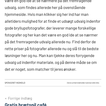
være en god ide at se nærmere på det fremragende
udvalg, som findes allerede her på ovenstående
hjemmeside. Hvis man klikker sig her ind har man
alletiders mulighed for at finde et udsøgt udvalg indenfor
gode bryllupsfotografer, der leverer mange forskellige
fotografer og her kan det være en god ide at se nærmer
på det fremragende udvalg allerede nu. Find derfor de
rette priser på fotografer allerede nu og slå til de bedste
løsninger her og nu. Man kan tjekke deres forrygende
udvalg ud indenfor materiale, og på denne måde se om
det er noget, som matcher til jeres ønsker.
Indlægsnavigation
Forrige indlæg
Gratis brætspil café