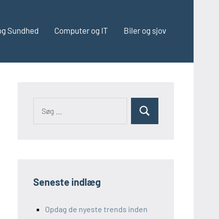
og Sundhed
Computer og IT
Biler og sjov
Seneste indlæg
Opdag de nyeste trends inden