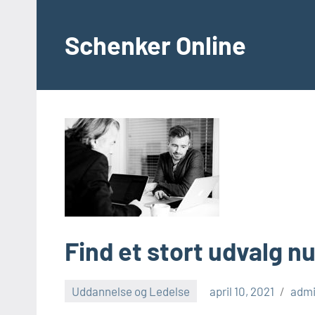
Videre
til
Schenker Online
indhold
Find et stort udvalg n
Uddannelse og Ledelse
april 10, 2021
adm