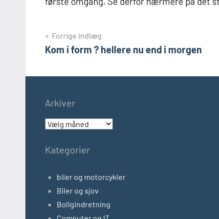
første omgang. Se derfor nærmere på det s
Indlægsnavigation
Forrige indlæg
Kom i form ? hellere nu end i morgen
Arkiver
Arkiver
Kategorier
biler og motorcykler
Biler og sjov
Boligindretning
Computer og IT