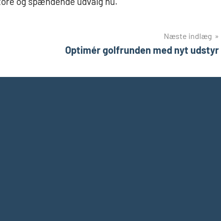
tore og spændende udvalg nu.
Næste indlæg
Optimér golfrunden med nyt udstyr