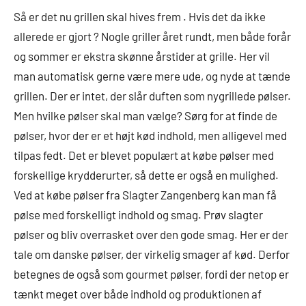
Så er det nu grillen skal hives frem . Hvis det da ikke
allerede er gjort ? Nogle griller året rundt, men både forår
og sommer er ekstra skønne årstider at grille. Her vil
man automatisk gerne være mere ude, og nyde at tænde
grillen. Der er intet, der slår duften som nygrillede pølser.
Men hvilke pølser skal man vælge? Sørg for at finde de
pølser, hvor der er et højt kød indhold, men alligevel med
tilpas fedt. Det er blevet populært at købe pølser med
forskellige krydderurter, så dette er også en mulighed.
Ved at købe pølser fra Slagter Zangenberg kan man få
pølse med forskelligt indhold og smag. Prøv slagter
pølser og bliv overrasket over den gode smag. Her er der
tale om danske pølser, der virkelig smager af kød. Derfor
betegnes de også som gourmet pølser, fordi der netop er
tænkt meget over både indhold og produktionen af