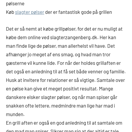
pølserne
Køb
slagter pølser
der er fantastisk gode på grillen
Det er så nemt at købe grillpølser, for det er nu muligt at
købe dem online ved slagterzangenberg.dk. Her kan
man finde lige de pølser, man allerhelst vil have. Det
afhænger jo meget af ens smag, og hvad man tror
gæsterne vil kunne lide. For når der holdes grillaften er
det også en anledning til at få set både venner og familie.
Husk at invitere for relationer er så vigtige. Samtale over
en pølse kan give et meget positivt resultat. Mange
danskere elsker slagter pølser, og når man spiser går
snakken ofte lettere, medmindre man lige har mad i
munden.
En grill aften er også en god anledning til at samtale om
den mad man spiser. Sikrer man sig at der altid er tale