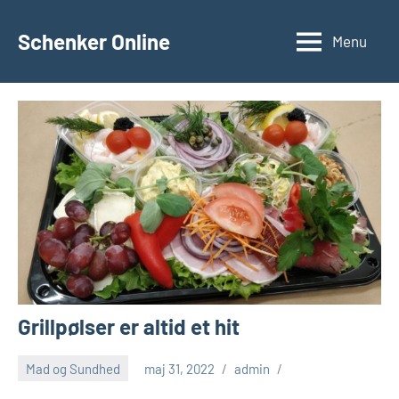
Videre
til
Schenker Online
Menu
indhold
Grillpølser er altid et hit
Mad og Sundhed
maj 31, 2022
admin